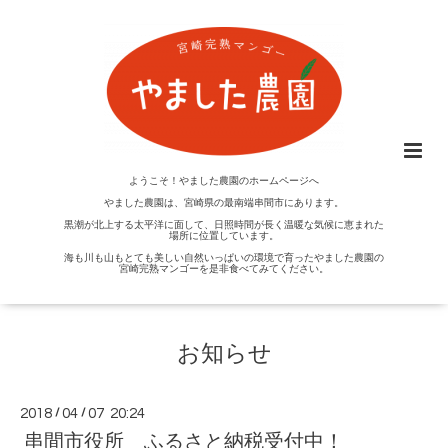
ようこそ！やました農園のホームページへ
やました農園は、宮崎県の最南端串間市にあります。
黒潮が北上する太平洋に面して、日照時間が長く温暖な気候に恵まれた
場所に位置しています。
海も川も山もとても美しい自然いっぱいの環境で育ったやました農園の
宮崎完熟マンゴーを是非食べてみてください。
お知らせ
2018
/
04
/
07 20:24
串間市役所 ふるさと納税受付中！