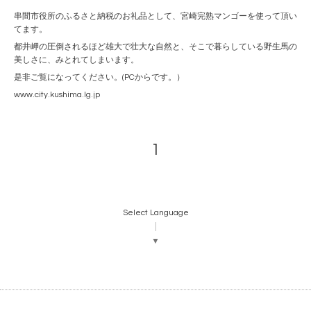
串間市役所のふるさと納税のお礼品として、宮崎完熟マンゴーを使って頂い
てます。
都井岬の圧倒されるほど雄大で壮大な自然と、そこで暮らしている野生馬の
美しさに、みとれてしまいます。
是非ご覧になってください。(PCからです。）
www.city.kushima.lg.jp
1
Select Language
▼