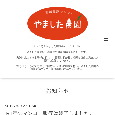
ようこそ！やました農園のホームページへ
やました農園は、宮崎県の最南端串間市にあります。
黒潮が北上する太平洋に面して、日照時間が長く温暖な気候に恵まれた
場所に位置しています。
海も川も山もとても美しい自然いっぱいの環境で育ったやました農園の
宮崎完熟マンゴーを是非食べてみてください。
お知らせ
2019
/
08
/
27 16:46
R1年のマンゴー販売は終了しました。